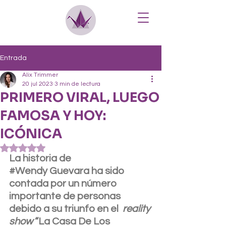
Entrada
Alix Trimmer
20 jul 2023
3 min de lectura
PRIMERO VIRAL, LUEGO
FAMOSA Y HOY:
ICÓNICA
Obtuvo NaN de 5 estrellas.
La historia de 
#Wendy
 Guevara ha sido 
contada por un número 
importante de personas 
debido a su triunfo en el  
reality 
show
 “La Casa De Los 