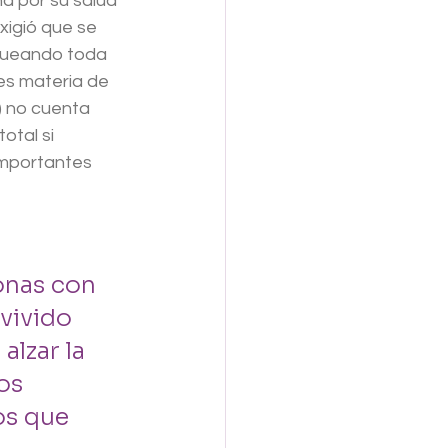
a por su salud 
xigió que se 
oqueando toda 
es materia de 
l) no cuenta 
otal si 
importantes 
 
onas con 
vivido 
alzar la 
os 
s que 