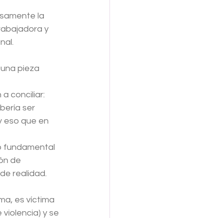
cisamente la 
rabajadora y 
al. 
 una pieza 
 conciliar: 
ería ser 
(y eso que en 
ió fundamental 
ón de 
e realidad. 
a, es víctima 
violencia) y se 