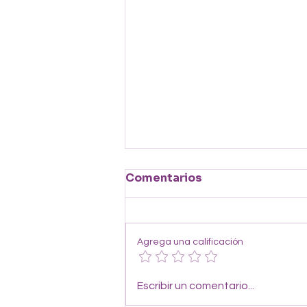
Comentarios
Agrega una calificación
Felicidades por
Escribir un comentario...
maternar; lamentamos (o