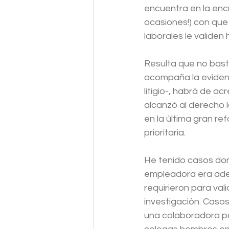
encuentra en la encr
ocasiones!) con que 
laborales le validen 
Resulta que no bast
acompaña la eviden
litigio-, habrá de a
alcanzó al derecho 
en la última gran re
prioritaria. 
He tenido casos don
empleadora era ademá
requirieron para val
investigación. Casos
una colaboradora por