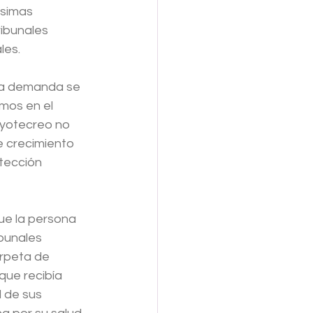
ísimas 
ibunales 
les. 
 la demanda se 
mos en el 
yotecreo
 no 
e crecimiento 
tección 
ue la persona 
bunales 
arpeta de 
que recibía 
l de sus 