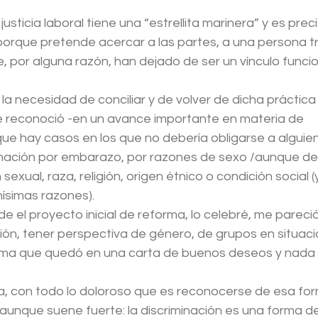
usticia laboral tiene una “estrellita marinera” y es pre
 porque pretende acercar a las partes, a una persona t
por alguna razón, han dejado de ser un vínculo funcion
a necesidad de conciliar y de volver de dicha práctica
se reconoció -en un avance importante en materia de 
ue hay casos en los que no debería obligarse a alguien a
nación por embarazo, por razones de sexo /aunque deb
sexual, raza, religión, origen étnico o condición social 
hísimas razones). 
e el proyecto inicial de reforma, lo celebré, me parec
ación, tener perspectiva de género, de grupos en situaci
tima que quedó en una carta de buenos deseos y nada d
 con todo lo doloroso que es reconocerse de esa form
 (aunque suene fuerte: la discriminación es una forma de 