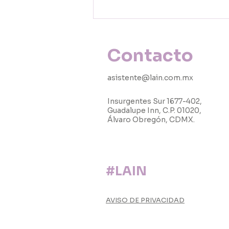
no?…) las molestias que
esto ocasiona.
Contacto
asistente@lain.com.mx
Insurgentes Sur 1677-402,
Guadalupe Inn,
C.P. 01020,
Álvaro Obregón, CDMX.
#LAIN
AVISO DE PRIVACIDAD