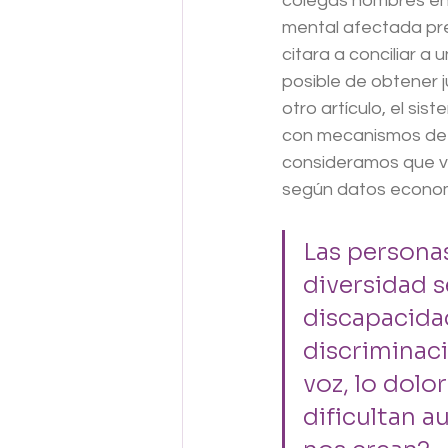
colegas hombres en i
mental afectada prec
citara a conciliar a
posible de obtener j
otro artículo, el sis
con mecanismos de ci
consideramos que vi
según datos economé
Las personas
diversidad s
discapacida
discriminació
voz, lo dolo
dificultan 