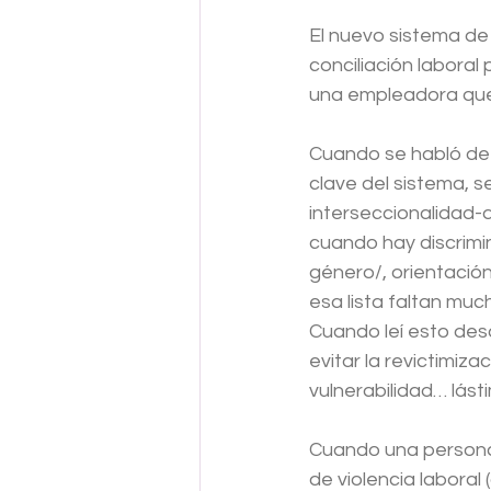
El nuevo sistema de j
conciliación laboral
una empleadora que, 
Cuando se habló de l
clave del sistema, 
interseccionalidad-q
cuando hay discrimi
género/, orientación 
esa lista faltan muc
Cuando leí esto desd
evitar la revictimiz
vulnerabilidad… lás
Cuando una persona,
de violencia laboral