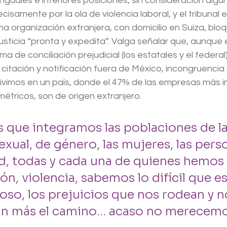
guales e inferiores posiciones, sin consideración algun
isamente por la ola de violencia laboral, y el tribunal e
 una organización extranjera, con domicilio en Suiza, bl
usticia “pronta y expedita”. Valga señalar que, aunque 
tema de conciliación prejudicial (los estatales y el federa
tación y notificación fuera de México, incongruencia t
vimos en un país, donde el 47% de las empresas más 
tricos, son de origen extranjero. 
 que integramos las poblaciones de la
exual, de género, las mujeres, las pers
d, todas y cada una de quienes hemos 
n, violencia, sabemos lo difícil que es 
roso, los prejuicios que nos rodean y n
aun más el camino… acaso no merecemo