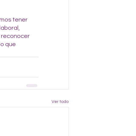
mos tener 
aboral, 
 reconocer 
to que 
Ver todo