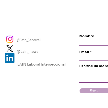
FOR WOMEN'S RIGHTS IN
bla
THE U.S. & MEXICO
de 
Nombre
@lain_laboral
@Lain_news
Email
LAIN Laboral Interseccional
Escribe un men
Enviar