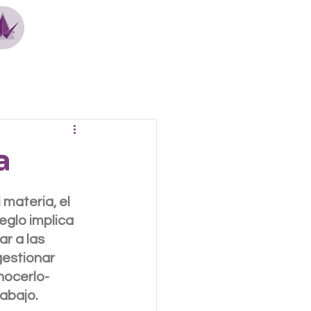
a
materia, el 
eglo implica 
r a las 
gestionar 
nocerlo-
abajo. 